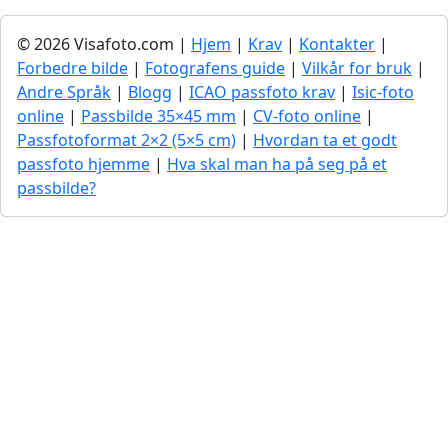
© 2026 Visafoto.com |
Hjem
|
Krav
|
Kontakter
|
Forbedre bilde
|
Fotografens guide
|
Vilkår for bruk
|
Andre Språk
|
Blogg
|
ICAO passfoto krav
|
Isic-foto
online
|
Passbilde 35×45 mm
|
CV-foto online
|
Passfotoformat 2×2 (5×5 cm)
|
Hvordan ta et godt
passfoto hjemme
|
Hva skal man ha på seg på et
passbilde?