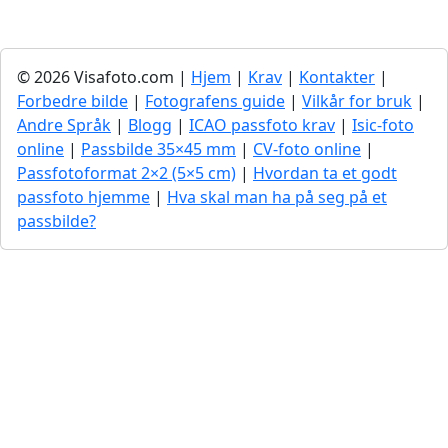
© 2026 Visafoto.com |
Hjem
|
Krav
|
Kontakter
|
Forbedre bilde
|
Fotografens guide
|
Vilkår for bruk
|
Andre Språk
|
Blogg
|
ICAO passfoto krav
|
Isic-foto
online
|
Passbilde 35×45 mm
|
CV-foto online
|
Passfotoformat 2×2 (5×5 cm)
|
Hvordan ta et godt
passfoto hjemme
|
Hva skal man ha på seg på et
passbilde?