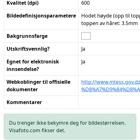
Kvalitet (dpi)
600
Bildedefinisjonsparametere
Hodet høyde (opp til topp
toppen av håret: 3.5mm
Bakgrunnsfarge
Utskriftsvennlig?
Ja
Egnet for elektronisk
Ja
innsendelse?
Webkoblinger til offisielle
http://www.mtess.gov
dokumenter
%D8%A7%D9%84%D8%A
Kommentarer
Du trenger ikke bekymre deg for bildestørrelsen.
Visafoto.com fikser det.