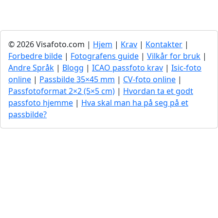
© 2026 Visafoto.com |
Hjem
|
Krav
|
Kontakter
|
Forbedre bilde
|
Fotografens guide
|
Vilkår for bruk
|
Andre Språk
|
Blogg
|
ICAO passfoto krav
|
Isic-foto
online
|
Passbilde 35×45 mm
|
CV-foto online
|
Passfotoformat 2×2 (5×5 cm)
|
Hvordan ta et godt
passfoto hjemme
|
Hva skal man ha på seg på et
passbilde?