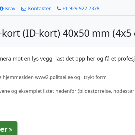
Krav
Kontakter
+1-929-922-7378
D-kort (ID-kort) 40x50 mm (4x
mera mot en lys vegg, last det opp her og få et profesj
lle hjemmesiden www2.politsei.ee og i trykt form
avene og eksemplet listet nedenfor (bildestørrelse, hodestø
ter