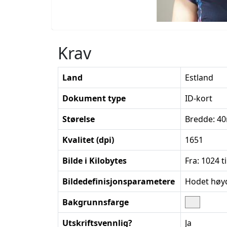
Krav
Land
Estland
Dokument type
ID-kort
Størelse
Bredde: 4
Kvalitet (dpi)
1651
Bilde i Kilobytes
Fra: 1024 ti
Bildedefinisjonsparametere
Hodet høyde
Bakgrunnsfarge
Utskriftsvennlig?
Ja