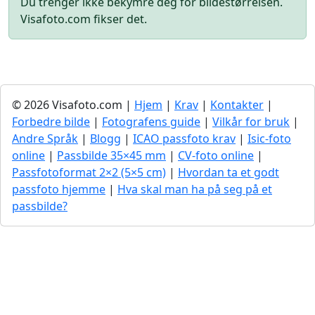
Du trenger ikke bekymre deg for bildestørrelsen.
Visafoto.com fikser det.
© 2026 Visafoto.com |
Hjem
|
Krav
|
Kontakter
|
Forbedre bilde
|
Fotografens guide
|
Vilkår for bruk
|
Andre Språk
|
Blogg
|
ICAO passfoto krav
|
Isic-foto
online
|
Passbilde 35×45 mm
|
CV-foto online
|
Passfotoformat 2×2 (5×5 cm)
|
Hvordan ta et godt
passfoto hjemme
|
Hva skal man ha på seg på et
passbilde?