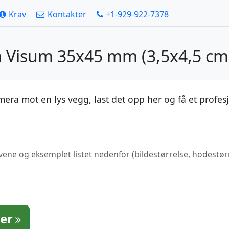
Krav
Kontakter
+1-929-922-7378
a Visum 35x45 mm (3,5x4,5 c
mera mot en lys vegg, last det opp her og få et profes
avene og eksemplet listet nedenfor (bildestørrelse, hodestø
ter