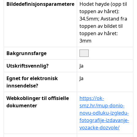
Bildedefinisjonsparametere
Hodet høyde (opp til
toppen av håret):
34.5mm; Avstand fra
toppen av bildet til
toppen av håret:
3mm
Bakgrunnsfarge
Utskriftsvennlig?
Ja
Egnet for elektronisk
Ja
innsendelse?
Webkoblinger til offisielle
https://ok-
dokumenter
smz.hr/mup-donio-
novu-odluku-izgledu-
fotografije-izdavanje-
vozacke-dozvole/