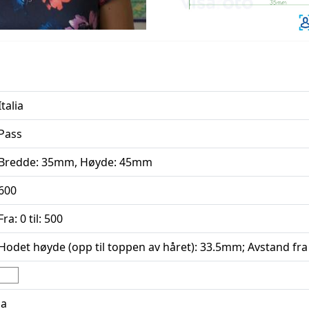
Italia
Pass
Bredde: 35mm, Høyde: 45mm
600
Fra: 0 til: 500
Hodet høyde (opp til toppen av håret): 33.5mm; Avstand fra
Ja