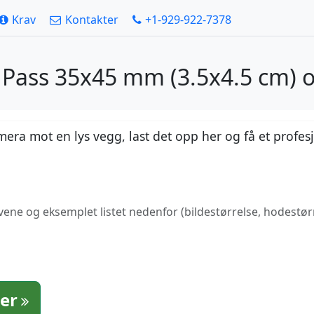
Krav
Kontakter
+1-929-922-7378
ia Pass 35x45 mm (3.5x4.5 cm)
era mot en lys vegg, last det opp her og få et profesjo
avene og eksemplet listet nedenfor (bildestørrelse, hodestø
ter