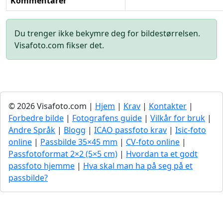
Kommentarer
Du trenger ikke bekymre deg for bildestørrelsen.
Visafoto.com fikser det.
© 2026 Visafoto.com |
Hjem
|
Krav
|
Kontakter
|
Forbedre bilde
|
Fotografens guide
|
Vilkår for bruk
|
Andre Språk
|
Blogg
|
ICAO passfoto krav
|
Isic-foto
online
|
Passbilde 35×45 mm
|
CV-foto online
|
Passfotoformat 2×2 (5×5 cm)
|
Hvordan ta et godt
passfoto hjemme
|
Hva skal man ha på seg på et
passbilde?