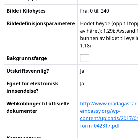
Bilde i Kilobytes
Fra: 0 til: 240
Bildedefinisjonsparametere
Hodet høyde (opp til to
av håret): 1.29i; Avstand 
bunnen av bildet til øyeli
1.18i
Bakgrunnsfarge
Utskriftsvennlig?
Ja
Egnet for elektronisk
Ja
innsendelse?
Webkoblinger til offisielle
http://www.madagascar
dokumenter
embassy.org/wp-
content/uploads/2017/04
form_042317.pdf