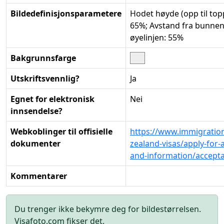
Bildedefinisjonsparametere
Hodet høyde (opp til top
65%; Avstand fra bunnen a
øyelinjen: 55%
Bakgrunnsfarge
Utskriftsvennlig?
Ja
Egnet for elektronisk
Nei
innsendelse?
Webkoblinger til offisielle
https://www.immigratio
dokumenter
zealand-visas/apply-for-a
and-information/accept
Kommentarer
Du trenger ikke bekymre deg for bildestørrelsen.
Visafoto.com fikser det.