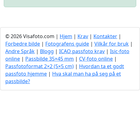
© 2026 Visafoto.com |
Hjem
|
Krav
|
Kontakter
|
Forbedre bilde
|
Fotografens guide
|
Vilkår for bruk
|
Andre Språk
|
Blogg
|
ICAO passfoto krav
|
Isic-foto
online
|
Passbilde 35×45 mm
|
CV-foto online
|
Passfotoformat 2×2 (5×5 cm)
|
Hvordan ta et godt
passfoto hjemme
|
Hva skal man ha på seg på et
passbilde?