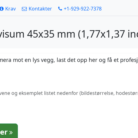
Krav
Kontakter
+1-929-922-7378
 visum 45x35 mm (1,77x1,37 in
mera mot en lys vegg, last det opp her og få et profes
avene og eksemplet listet nedenfor (bildestørrelse, hodestø
ter