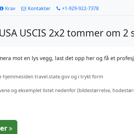
Krav
Kontakter
+1-929-922-7378
r USA USCIS 2x2 tommer om 2 
mera mot en lys vegg, last det opp her og få et profes
le hjemmesiden travel.state.gov og i trykt form
avene og eksemplet listet nedenfor (bildestørrelse, hodestø
ter